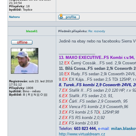
21:10:54
Příspěvky:
18
bydliště:
Teplice
Nahoru
Profil
blaza61
Předmět příspěvku:
Re: rozvody
Jedině na ebay nebo na facebooku Sierra V
Offline
_________________
13. MAXO EXECUTIVE..FS Kombi r.v.94, 
12.
EX
Černý Cossák...FS sed. 2,9i Coswor
11. Bílá Cossa..FS sedan 2,9i Cosworth
10.
EX
Rudy..FS sedan 2,9i Cosworth 24V6, 
9.
EX
EX Kája...FS sedan 2,5 TDi 125HP, r.v
Registrován:
sob 23. led 2010
8. Turek..FS kombi 2,9 Cosworth 24V6, 20
17:51:12
Příspěvky:
1906
7.
EX
Stařík II...FS sedan 2,0 120 HP, r.v 9
bydliště:
Brno - město
Bydliště:
B | R || N ||| O ||||
6.
EX
Stařík..FS sedan 2,0, 91,
5.
EX
Čárlí..FS sedan 2,9 Cosworth, 95
4.
EX
Venca FS kombi 2,9 Cosworth,96
3.
EX
FS kombi 2,5 TD
i
, 125HP,98
2.
EX
FS RS kombi 2,0,92
1.
EX
FS kombi 2,0,93
Telefon:
603 823 444,
e-mail:
milan.blasko
http://www.virtualdream.cz