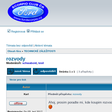
Registrovat
Přihlásit se
Témata bez odpovědí
|
Aktivní témata
Obsah fóra
»
TECHNICKÉ ZÁLEŽITOSTI
rozvody
Moderátoři:
schwaboid
,
tesil
Stránka
1
z
1
[ 3 příspěvky ]
Odeslat nové téma
Odpovědět na téma
Verze pro tisk
Autor
Karl
Předmět příspěvku:
rozvody
Ahoj, prosim poradte mi, kde koupim rozv
Offline
Registrován:
čtv 05. led 2017