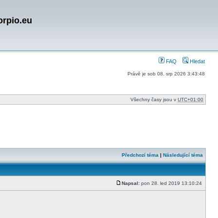
orpio.eu
FAQ
Hledat
Právě je sob 08. srp 2026 3:43:48
Všechny časy jsou v
UTC+01:00
Předchozí téma
|
Následující téma
Napsal:
pon 28. led 2019 13:10:24
Příspěvek