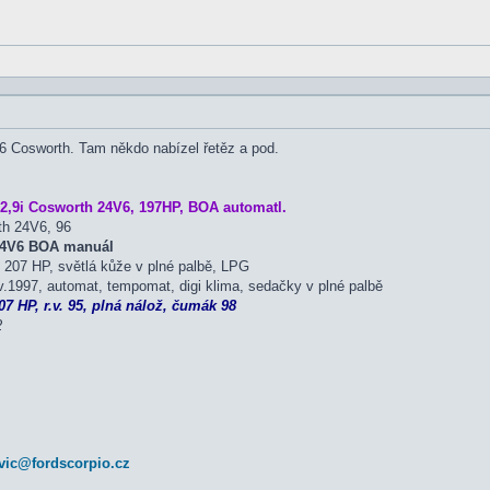
6 Cosworth. Tam někdo nabízel řetěz a pod.
2,9i Cosworth 24V6, 197HP, BOA automatl.
th 24V6, 96
 24V6 BOA manuál
207 HP, světlá kůže v plné palbě, LPG
.1997, automat, tempomat, digi klima, sedačky v plné palbě
7 HP, r.v. 95, plná nálož, čumák 98
2
vic@fordscorpio.cz