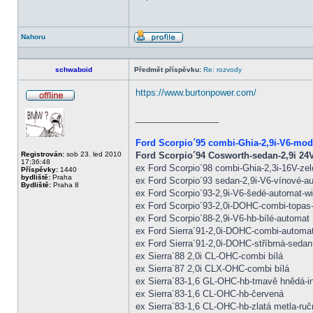
Nahoru
Profil
schwaboid
Předmět příspěvku:
Re: rozvody
https://www.burtonpower.com/
Offline
_________________
Ford Scorpio´95 combi-Ghia-2,9i-V6-mo
Registrován:
sob 23. led 2010
Ford Scorpio´94 Cosworth-sedan-2,9i 24V
17:36:48
ex Ford Scorpio´98 combi-Ghia-2,3i-16V-zel
Příspěvky:
1440
bydliště:
Praha
ex Ford Scorpio´93 sedan-2,9i-V6-vínové-
Bydliště:
Praha 8
ex Ford Scorpio´93-2,9i-V6-šedé-automat-w
ex Ford Scorpio´93-2,0i-DOHC-combi-topas-
ex Ford Scorpio´88-2,9i-V6-hb-bílé-automat
ex Ford Sierra´91-2,0i-DOHC-combi-automa
ex Ford Sierra´91-2,0i-DOHC-stříbrná-sedan
ex Sierra´88 2,0i CL-OHC-combi bílá
ex Sierra´87 2,0i CLX-OHC-combi bílá
ex Sierra´83-1,6 GL-OHC-hb-tmavě hnědá-in
ex Sierra´83-1,6 CL-OHC-hb-červená
ex Sierra´83-1,6 CL-OHC-hb-zlatá metla-ručn