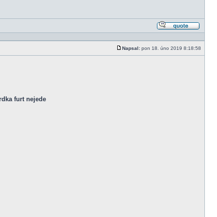
Odpově
s citací
Napsal:
pon 18. úno 2019 8:18:58
Příspěvek
dka furt nejede