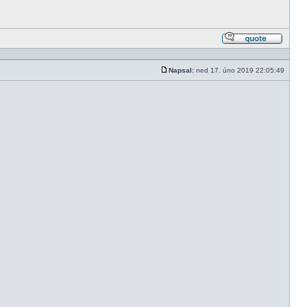
Odpově
s citací
Napsal:
ned 17. úno 2019 22:05:49
Příspěvek