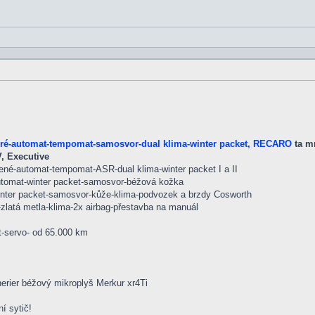
dré-automat-tempomat-samosvor-dual klima-winter packet, RECARO
ta mr
, Executive
ené-automat-tempomat-ASR-dual klima-winter packet I a II
automat-winter packet-samosvor-béžová kožka
inter packet-samosvor-kůže-klima-podvozek a brzdy Cosworth
zlatá metla-klima-2x airbag-přestavba na manuál
t-servo- od 65.000 km
erier béžový mikroplyš Merkur xr4Ti
í sytič!