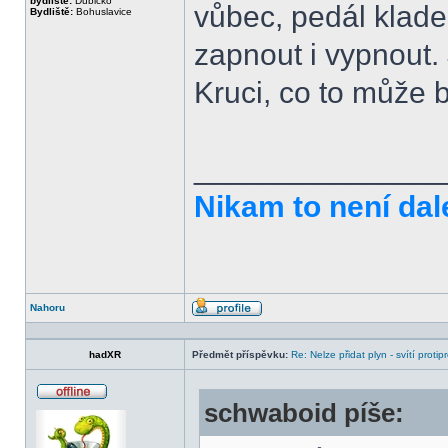
bydliště:
Dubicko
vůbec, pedál klade
Bydliště:
Bohuslavice
zapnout i vypnout.
Kruci, co to může 
______________
Nikam to není dal
Nahoru
Profil
hadXR
Předmět příspěvku:
Re: Nelze přidat plyn - svítí protip
schwaboid píše:
Offline