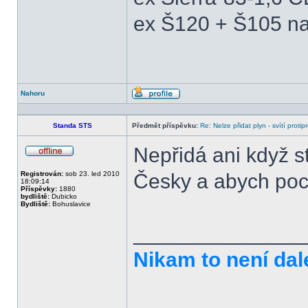
ex Š120 + Š105 na
Nahoru
Profil
Standa STS
Předmět příspěvku:
Re: Nelze přidat plyn - svítí protip
Nepřidá ani když s
Offline
Registrován:
sob 23. led 2010
Česky a abych poch
18:09:14
Příspěvky:
1880
bydliště:
Dubicko
Bydliště:
Bohuslavice
______________
Nikam to není dal