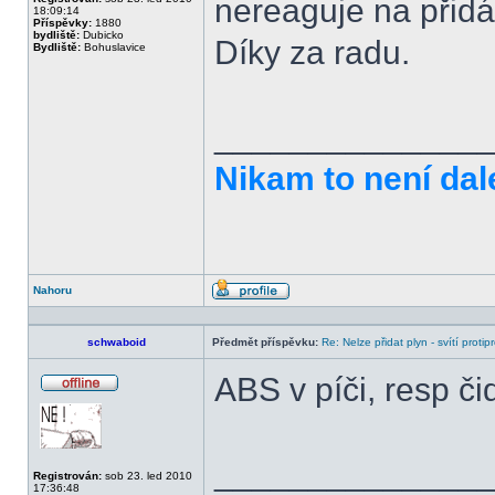
nereaguje na přidá
18:09:14
Příspěvky:
1880
bydliště:
Dubicko
Díky za radu.
Bydliště:
Bohuslavice
______________
Nikam to není dal
Nahoru
Profil
schwaboid
Předmět příspěvku:
Re: Nelze přidat plyn - svítí protip
ABS v píči, resp čid
Offline
______________
Registrován:
sob 23. led 2010
17:36:48