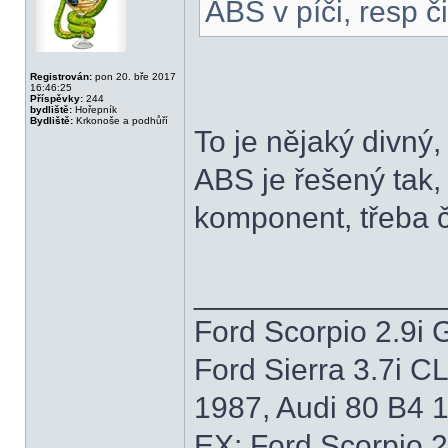
ABS v píči, resp či
Registrován:
pon 20. bře 2017
16:46:25
Příspěvky:
244
bydliště:
Hořepník
Bydliště:
Krkonoše a podhůří
To je nějaký divný,
ABS je řešený tak,
komponent, třeba č
______________
Ford Scorpio 2.9i 
Ford Sierra 3.7i C
1987, Audi 80 B4 
EX: Ford Scorpio 