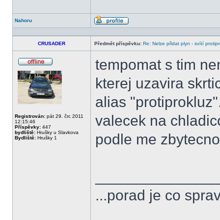
Nahoru
Profil
CRUSADER
Předmět příspěvku:
Re: Nelze přidat plyn - svítí protip
tempomat s tim nem
Offline
kterej uzavira skrt
alias "protiprokluz"
valecek na chladic
Registrován:
pát 29. črc 2011
12:15:46
Příspěvky:
447
bydliště:
Hrušky u Slavkova
podle me zbytecnos
Bydliště:
Hrušky 1
______________
...porad je co spra