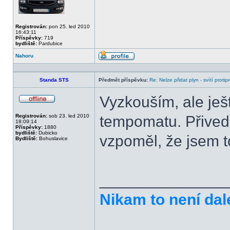
Registrován:
pon 25. led 2010
16:43:11
Příspěvky:
719
bydliště:
Pardubice
Nahoru
Profil
Standa STS
Předmět příspěvku:
Re: Nelze přidat plyn - svítí protip
Vyzkouším, ale je
Offline
Registrován:
sob 23. led 2010
tempomatu. Přived 
18:09:14
Příspěvky:
1880
bydliště:
Dubicko
vzpoměl, že jsem t
Bydliště:
Bohuslavice
______________
Nikam to není dal