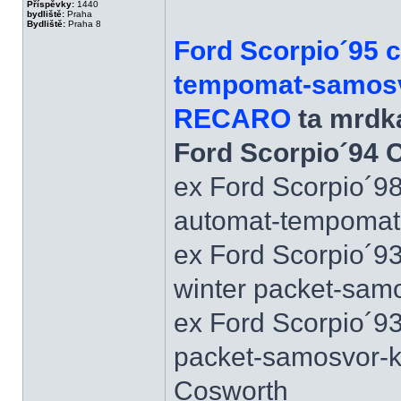
Příspěvky:
1440
bydliště:
Praha
Bydliště:
Praha 8
Ford Scorpio´95 
tempomat-samosvo
RECARO
ta mrdka
Ford Scorpio´94 
ex Ford Scorpio´9
automat-tempomat-A
ex Ford Scorpio´9
winter packet-sam
ex Ford Scorpio´93
packet-samosvor-k
Cosworth