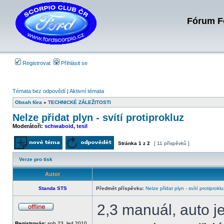
Fórum Fo
Registrovat
Přihlásit se
Témata bez odpovědí
|
Aktivní témata
Obsah fóra
»
TECHNICKÉ ZÁLEŽITOSTI
Nelze přidat plyn - svítí protiprokluz
Moderátoři:
schwaboid
,
tesil
Stránka
1
z
2
[ 11 příspěvků ]
Odeslat nové téma
Odpovědět na téma
Verze pro tisk
Autor
Standa STS
Předmět příspěvku:
Nelze přidat plyn - svítí protiproklu
2,3 manuál, auto j
Offline
Registrován:
sob 23. led 2010