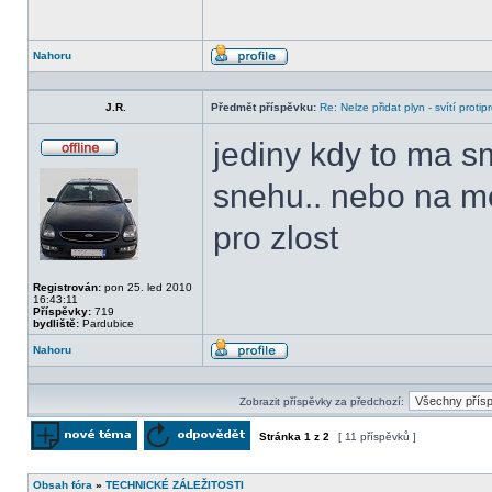
Nahoru
Profil
J.R.
Předmět příspěvku:
Re: Nelze přidat plyn - svítí protip
jediny kdy to ma sm
Offline
snehu.. nebo na m
pro zlost
Registrován:
pon 25. led 2010
16:43:11
Příspěvky:
719
bydliště:
Pardubice
Nahoru
Profil
Zobrazit příspěvky za předchozí:
Stránka
1
z
2
[ 11 příspěvků ]
Odeslat nové téma
Odpovědět na téma
Obsah fóra
»
TECHNICKÉ ZÁLEŽITOSTI