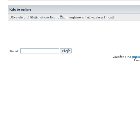
Kdo je online
Uživatelé prohlížející si toto fórum: Žádní registrovaní uživatelé a 7 hostů
Hledat:
Založeno na
php
Čes