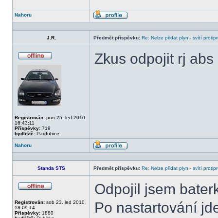
Nahoru
Profil
J.R.
Předmět příspěvku:
Re: Nelze přidat plyn - svítí protip
Zkus odpojit rj abs
Offline
Registrován:
pon 25. led 2010
16:43:11
Příspěvky:
719
bydliště:
Pardubice
Nahoru
Profil
Standa STS
Předmět příspěvku:
Re: Nelze přidat plyn - svítí protip
Odpojil jsem baterk
Offline
Registrován:
sob 23. led 2010
Po nastartování jd
18:09:14
Příspěvky:
1880