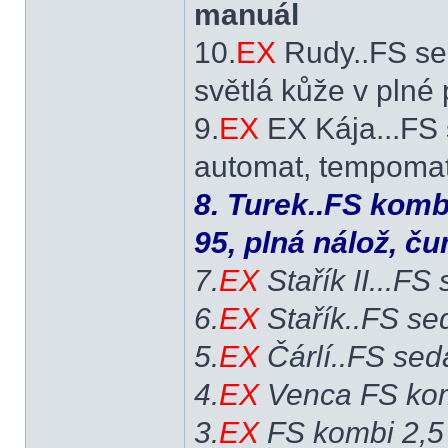
manuál
10.
EX
Rudy..FS se
světlá kůže v plné
9.
EX
EX Kája...FS 
automat, tempomat,
8. Turek..FS komb
95, plná nálož, č
7.
EX
Stařík II...FS
6.
EX
Stařík..FS se
5.
EX
Čárlí..FS sed
4.
EX
Venca FS kom
3.
EX
FS kombi 2,5