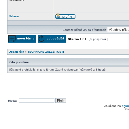
Nahoru
Profil
Zobrazit příspěvky za předchozí:
Stránka
1
z
1
[ 5 příspěvků ]
Odeslat nové téma
Odpovědět na téma
Obsah fóra
»
TECHNICKÉ ZÁLEŽITOSTI
Kdo je online
Uživatelé prohlížející si toto fórum: Žádní registrovaní uživatelé a 8 hostů
Hledat:
Založeno na
php
Čes