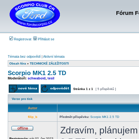
Fórum Fo
Registrovat
Přihlásit se
Témata bez odpovědí
|
Aktivní témata
Obsah fóra
»
TECHNICKÉ ZÁLEŽITOSTI
Scorpio MK1 2.5 TD
Moderátoři:
schwaboid
,
tesil
Stránka
1
z
1
[ 5 příspěvků ]
Odeslat nové téma
Odpovědět na téma
Verze pro tisk
Autor
filip_b
Předmět příspěvku:
Scorpio MK1 2.5 TD
Zdravím, plánujem
Offline
Registrován:
pát 02. čer 2023