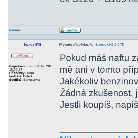
Nahoru
Profil
Standa STS
Předmět příspěvku:
Re: Scorpio MK1 2.5 TD
Pokud máš naftu z
Offline
Registrován:
sob 23. led 2010
mě ani v tomto pří
18:09:14
Příspěvky:
1880
bydliště:
Dubicko
Jakékoliv benzinov
Bydliště:
Bohuslavice
Žádná zkušenost, j
Jestli koupíš, napiš
______________