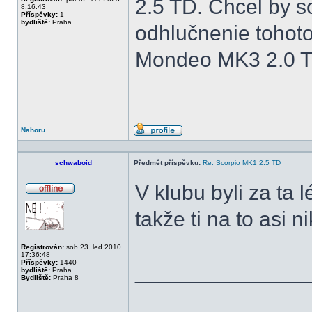
2.5 TD. Chcel by s
8:16:43
Příspěvky:
1
bydliště:
Praha
odhlučnenie tohoto
Mondeo MK3 2.0 TD
Nahoru
Profil
schwaboid
Předmět příspěvku:
Re: Scorpio MK1 2.5 TD
V klubu byli za ta l
Offline
takže ti na to asi 
Registrován:
sob 23. led 2010
17:36:48
Příspěvky:
1440
______________
bydliště:
Praha
Bydliště:
Praha 8