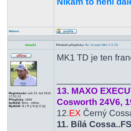
Nikam to není dal
Nahoru
Profil
blaza61
Předmět příspěvku:
Re: Scorpio MK1 2.5 TD
MK1 TD je ten fra
Offline
______________
13. MAXO EXECUTI
Registrován:
sob 23. led 2010
17:51:12
Cosworth 24V6, 1
Příspěvky:
1906
bydliště:
Brno - město
Bydliště:
B | R || N ||| O ||||
12.
EX
Černý Cossá
11. Bílá Cossa..