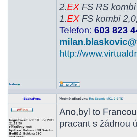
2.
EX
FS RS kombi 
1.
EX
FS kombi 2,0
Telefon:
603 823 4
milan.blaskovic@
http://www.virtual
Nahoru
Profil
BabkaPepa
Předmět příspěvku:
Re: Scorpio MK1 2.5 TD
Ano,byl to Francou
Offline
Registrován:
sob 19. úno 2011
pracant s žádnou ú
21:13:50
Příspěvky:
668
bydliště:
Bublava 630 Sokolov
Bydliště:
Bublava 630
okr.Sokolov