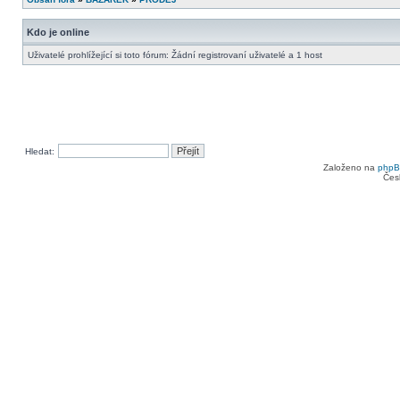
Kdo je online
Uživatelé prohlížející si toto fórum: Žádní registrovaní uživatelé a 1 host
Hledat:
Založeno na
php
Čes