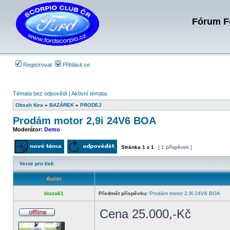
Fórum Fo
Registrovat
Přihlásit se
Témata bez odpovědí
|
Aktivní témata
Obsah fóra
»
BAZÁREK
»
PRODEJ
Prodám motor 2,9i 24V6 BOA
Moderátor:
Demo
Stránka
1
z
1
[ 1 příspěvek ]
Odeslat nové téma
Odpovědět na téma
Verze pro tisk
Autor
blaza61
Předmět příspěvku:
Prodám motor 2,9i 24V6 BOA
Cena 25.000,-Kč
Offline