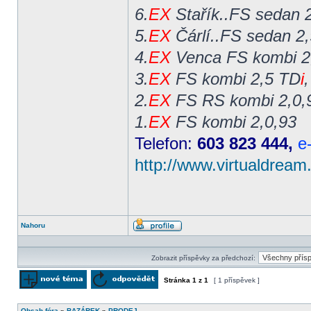
6.
EX
Stařík..FS sedan 2
5.
EX
Čárlí..FS sedan 2
4.
EX
Venca FS kombi 2
3.
EX
FS kombi 2,5 TD
i
2.
EX
FS RS kombi 2,0,
1.
EX
FS kombi 2,0,93
Telefon:
603 823 444,
e
http://www.virtualdream
Nahoru
Profil
Zobrazit příspěvky za předchozí:
Stránka
1
z
1
[ 1 příspěvek ]
Odeslat nové téma
Odpovědět na téma
Obsah fóra
»
BAZÁREK
»
PRODEJ