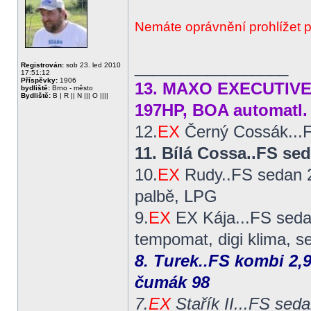
Nemáte oprávnění prohlížet p
_________________
Registrován:
sob 23. led 2010
17:51:12
Příspěvky:
1906
13. MAXO EXECUTIVE..
bydliště:
Brno - město
Bydliště:
B | R || N ||| O ||||
197HP, BOA automatl.
12.
EX
Černý Cossák...F
11. Bílá Cossa..FS s
10.
EX
Rudy..FS sedan 2
palbě, LPG
9.
EX
EX Kája...FS sedan
tempomat, digi klima, s
8. Turek..FS kombi 2,9
čumák 98
7.
EX
Stařík II...FS seda