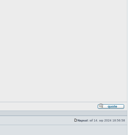
Odpově
s citací
Napsal:
stř 14. srp 2024 18:56:58
Příspěvek