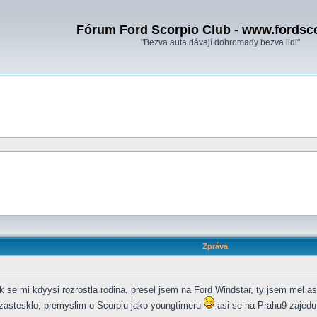
Fórum Ford Scorpio Club - www.fordsc
"Bezva auta dávají dohromady bezva lidi"
Zpráva
 se mi kdyysi rozrostla rodina, presel jsem na Ford Windstar, ty jsem mel a
 zastesklo, premyslim o Scorpiu jako youngtimeru
asi se na Prahu9 zajedu 