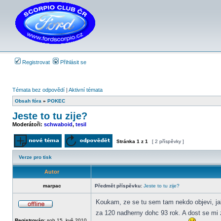
Registrovat
Přihlásit se
Témata bez odpovědí
|
Aktivní témata
Obsah fóra
»
POKEC
Jeste to tu zije?
Moderátoři:
schwaboid
,
tesil
Stránka
1
z
1
[ 2 příspěvky ]
Odeslat nové téma
Odpovědět na téma
Verze pro tisk
Autor
marpac
Předmět příspěvku:
Jeste to tu zije?
Koukam, ze se tu sem tam nekdo objevi, jak
Offline
za 120 nadherny dohc 93 rok. A dost se mi
Registrován:
sob 15. kvě 2010