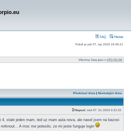
orpio.eu
FAQ
Hledat
Právě je pát 07. srp 2026 18:49:21
Všechny časy jsou v
UTC+01:00
Předchozí téma
|
Následující téma
Napsal:
ned 07. črc 2024 0:22:32
Příspěvek
si 4, stale jeden mam, ted uz mam auta nova, ale nasel jsem na bazosi
mrknout... A moc me potesilo, ze mi jeste funguje login