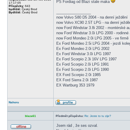
PS Fordiag od Blazi stale maka
17:17:05
Příspěvky:
643
bydliště:
Český Brod
_________________
Bydliště:
Český Brod
now Volvo S80 D5 2004 - na denní ježdění
now Volvo XC90 2.5T LPG - na denní ježděn
now Ford Windstar 3.8i 2002 - montérské a
now Ford Windstar 3.0i LPG 2000 - rodinné 
now Ford Mondeo 2.0i LPG 2005 - ve firmě
Ex Ford Mondeo 2.5i LPG 2004 - jezdí kole
Ex Ford Mondeo 2.0i LPG 2002
Ex Ford Windstar 3.0i LPG 1997
Ex Ford Scorpio 2.3i 16V LPG 1997
Ex Ford Scorpio 2.0i LPG 1991
Ex Ford Scorpio 2.0i LPG 1990
EX Ford Scorpio 2.0i 1985
EX Ford Sierra 2.0i 1987
EX Wartburg 353 1979
Nahoru
Profil
blaza61
Předmět příspěvku:
Re: Jeste to tu zije?
Jsem rád , že ses ozval.