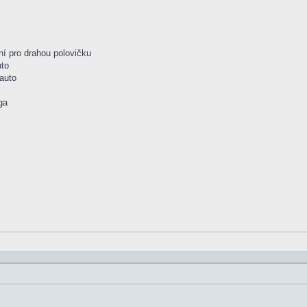
í pro drahou polovičku
uto
auto
ga