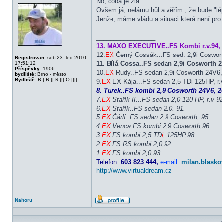
No, doba je zlá.
Offline
Ovšem já, nelámu hůl a věřím , že bude "lé
Jenže, máme vládu a situaci která není pro
_________________
13. MAXO EXECUTIVE..FS Kombi r.v.94, 
12.
EX
Černý Cossák...FS sed. 2,9i Coswor
Registrován:
sob 23. led 2010
11. Bílá Cossa..FS sedan 2,9i Cosworth
17:51:12
Příspěvky:
1906
10.
EX
Rudy..FS sedan 2,9i Cosworth 24V6, 
bydliště:
Brno - město
Bydliště:
B | R || N ||| O ||||
9.
EX
EX Kája...FS sedan 2,5 TDi 125HP, r.v
8. Turek..FS kombi 2,9 Cosworth 24V6, 20
7.
EX
Stařík II...FS sedan 2,0 120 HP, r.v 9
6.
EX
Stařík..FS sedan 2,0, 91,
5.
EX
Čárlí..FS sedan 2,9 Cosworth, 95
4.
EX
Venca FS kombi 2,9 Cosworth,96
3.
EX
FS kombi 2,5 TD
i
, 125HP,98
2.
EX
FS RS kombi 2,0,92
1.
EX
FS kombi 2,0,93
Telefon:
603 823 444,
e-mail:
milan.blasko
http://www.virtualdream.cz
Nahoru
Profil