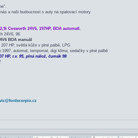
pe".
 nás a naši budoucnost s auty na spalovací motory.
2,9i Cosworth 24V6, 197HP, BOA automatl.
th 24V6, 96
 24V6 BOA manuál
207 HP, světlá kůže v plné palbě, LPG
.1997, automat, tempomat, digi klima, sedačky v plné palbě
7 HP, r.v. 95, plná nálož, čumák 98
2
vic@fordscorpio.cz