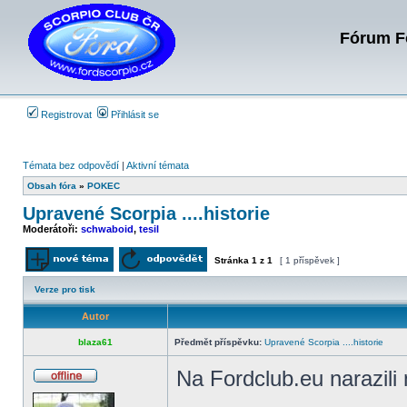
Fórum Fo
Registrovat
Přihlásit se
Témata bez odpovědí
|
Aktivní témata
Obsah fóra
»
POKEC
Upravené Scorpia ....historie
Moderátoři:
schwaboid
,
tesil
Stránka
1
z
1
[ 1 příspěvek ]
Odeslat nové téma
Odpovědět na téma
Verze pro tisk
Autor
blaza61
Předmět příspěvku:
Upravené Scorpia ....historie
Na Fordclub.eu narazili
Offline