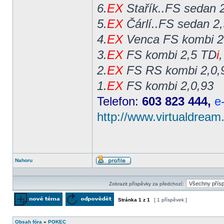
6.
EX
Stařík..FS sedan 2
5.
EX
Čárlí..FS sedan 2
4.
EX
Venca FS kombi 2
3.
EX
FS kombi 2,5 TD
i
2.
EX
FS RS kombi 2,0,
1.
EX
FS kombi 2,0,93
Telefon:
603 823 444,
e
http://www.virtualdream
Nahoru
Profil
Zobrazit příspěvky za předchozí:
Stránka
1
z
1
[ 1 příspěvek ]
Odeslat nové téma
Odpovědět na téma
Obsah fóra
»
POKEC