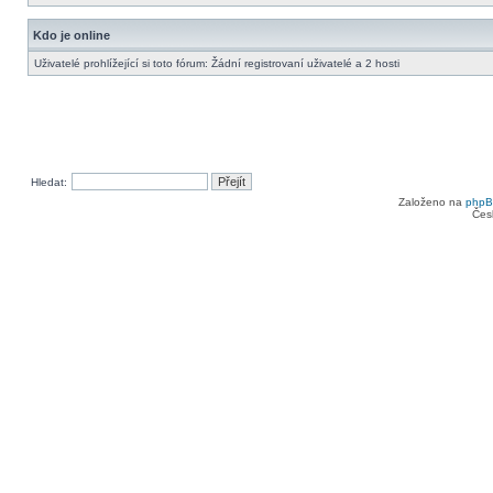
Kdo je online
Uživatelé prohlížející si toto fórum: Žádní registrovaní uživatelé a 2 hosti
Hledat:
Založeno na
php
Čes