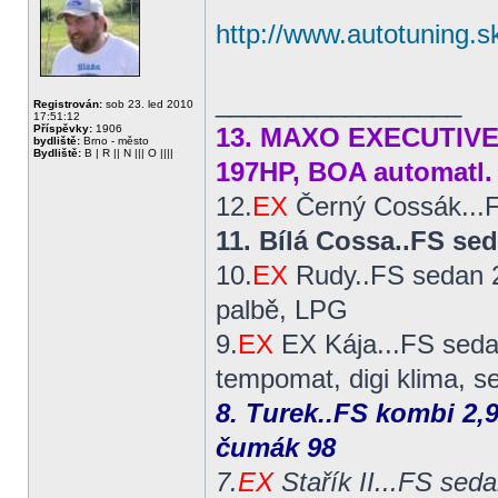
http://www.autotuning.sk
_________________
Registrován:
sob 23. led 2010
17:51:12
Příspěvky:
1906
13. MAXO EXECUTIVE..
bydliště:
Brno - město
Bydliště:
B | R || N ||| O ||||
197HP, BOA automatl.
12.
EX
Černý Cossák...F
11. Bílá Cossa..FS s
10.
EX
Rudy..FS sedan 2
palbě, LPG
9.
EX
EX Kája...FS sedan
tempomat, digi klima, s
8. Turek..FS kombi 2,9
čumák 98
7.
EX
Stařík II...FS seda