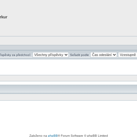
rkur
říspěvky za předchozí:
Seřadit podle
Založeno na
phpBB
® Forum Software © phpBB Limited