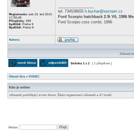
_________________
tel: 734538655
h.buchar@seznam.cz
Registrován:
sob 23. led 2010
Ford Scorpio hatchback 2.9i V6, 1986 Me
17:58:48
Příspěvky:
399
Ford Scorpio coss combi, 1996
bydliště:
Praha 9
Bydliště:
Praha 9
Nahoru
Profil
Zobrazit p
Stránka
1
z
1
[ 1 příspěvek ]
Odeslat nové téma
Odpovědět na téma
Obsah fóra
»
POKEC
Kdo je online
Uživatelé prohlížející si toto fórum: Žádní registrovaní uživatelé a 47 hostů
Hledat: