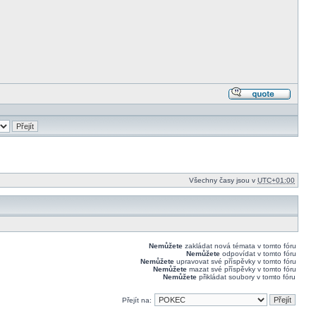
Odpově
s citací
Všechny časy jsou v
UTC+01:00
Nemůžete
zakládat nová témata v tomto fóru
Nemůžete
odpovídat v tomto fóru
Nemůžete
upravovat své příspěvky v tomto fóru
Nemůžete
mazat své příspěvky v tomto fóru
Nemůžete
přikládat soubory v tomto fóru
Přejít na: