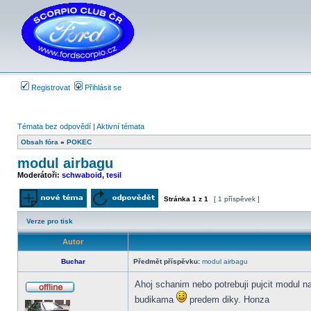
Registrovat
Přihlásit se
Témata bez odpovědí
|
Aktivní témata
Obsah fóra
»
POKEC
modul airbagu
Moderátoři:
schwaboid
,
tesil
Stránka
1
z
1
[ 1 příspěvek ]
Odeslat nové téma
Odpovědět na téma
Verze pro tisk
Autor
Buchar
Předmět příspěvku:
modul airbagu
Ahoj schanim nebo potrebuji pujcit modul na 
Offline
budikama
predem diky. Honza