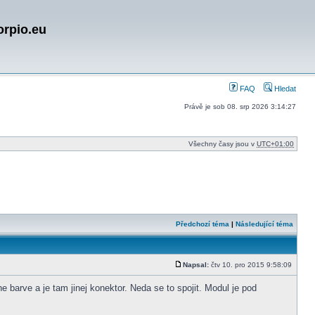
orpio.eu
FAQ
Hledat
Právě je sob 08. srp 2026 3:14:27
Všechny časy jsou v
UTC+01:00
Předchozí téma
|
Následující téma
Napsal:
čtv 10. pro 2015 9:58:09
Příspěvek
e barve a je tam jinej konektor. Neda se to spojit. Modul je pod