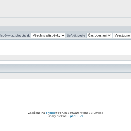
říspěvky za předchozí:
Seřadit podle
Založeno na
phpBB
® Forum Software © phpBB Limited
Český překlad –
phpBB.cz