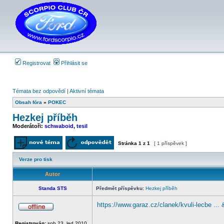
Registrovat
Přihlásit se
Témata bez odpovědí
|
Aktivní témata
Obsah fóra
»
POKEC
Hezkej příběh
Moderátoři:
schwaboid
,
tesil
Stránka
1
z
1
[ 1 příspěvek ]
Odeslat nové téma
Odpovědět na téma
Verze pro tisk
Autor
Standa STS
Předmět příspěvku:
Hezkej příběh
https://www.garaz.cz/clanek/kvuli-lecbe ..
Offline
_________________
Registrován:
sob 23. led 2010