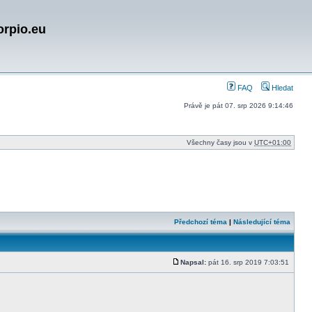
orpio.eu
FAQ
Hledat
Právě je pát 07. srp 2026 9:14:46
Všechny časy jsou v
UTC+01:00
Předchozí téma
|
Následující téma
Napsal:
pát 16. srp 2019 7:03:51
Příspěvek