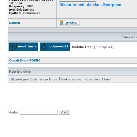
18:09:14
Nikam to není daleko...Scorpiem
Příspěvky:
1880
bydliště:
Dubicko
Bydliště:
Bohuslavice
Nahoru
Profil
Zobrazit p
Stránka
1
z
1
[ 1 příspěvek ]
Odeslat nové téma
Odpovědět na téma
Obsah fóra
»
POKEC
Kdo je online
Uživatelé prohlížející si toto fórum: Žádní registrovaní uživatelé a 3 hosti
Hledat: