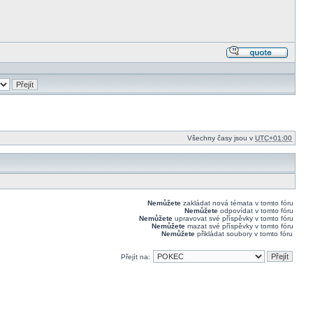
Odpově
s citací
Všechny časy jsou v
UTC+01:00
Nemůžete
zakládat nová témata v tomto fóru
Nemůžete
odpovídat v tomto fóru
Nemůžete
upravovat své příspěvky v tomto fóru
Nemůžete
mazat své příspěvky v tomto fóru
Nemůžete
přikládat soubory v tomto fóru
Přejít na: