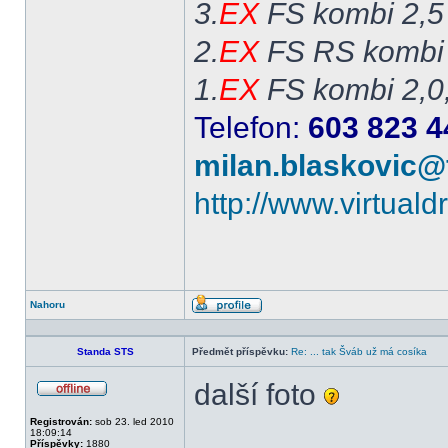
3.
EX
FS kombi 2,5
2.
EX
FS RS kombi 
1.
EX
FS kombi 2,0
Telefon:
603 823 4
milan.blaskovic@
http://www.virtual
Nahoru
Profil
Standa STS
Předmět příspěvku:
Re: ... tak Šváb už má cosíka
další foto
Offline
Registrován:
sob 23. led 2010
18:09:14
Příspěvky:
1880