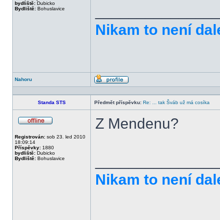
bydliště:
Dubicko
______________
Bydliště:
Bohuslavice
Nikam to není dal
Nahoru
Profil
Standa STS
Předmět příspěvku:
Re: ... tak Šváb už má cosíka
Z Mendenu?
Offline
Registrován:
sob 23. led 2010
18:09:14
Příspěvky:
1880
bydliště:
Dubicko
______________
Bydliště:
Bohuslavice
Nikam to není dal