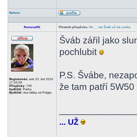
Nahoru
Profil
RomanaRS
Předmět příspěvku:
Re: ... tak Šváb už má cosíka
Šváb zářil jako slu
Offline
pochlubit
P.S. Švábe, nezapo
Registrován:
sob 23. led 2010
17:34:59
že tam patří 5W50 
Příspěvky:
745
bydliště:
Praha
Bydliště:
dva kiláky od Práglu
______________
... UŽ