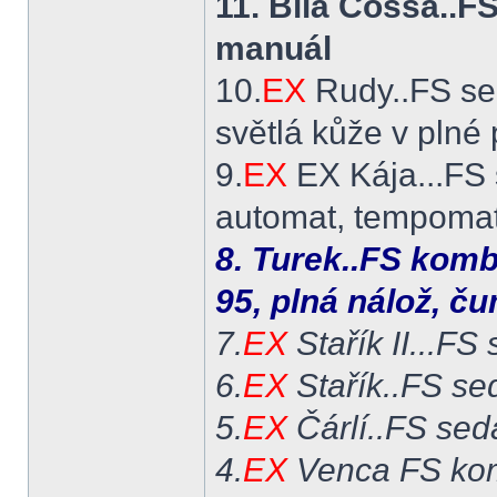
11. Bílá Cossa..
manuál
10.
EX
Rudy..FS se
světlá kůže v plné
9.
EX
EX Kája...FS 
automat, tempomat,
8. Turek..FS komb
95, plná nálož, č
7.
EX
Stařík II...FS
6.
EX
Stařík..FS se
5.
EX
Čárlí..FS sed
4.
EX
Venca FS kom