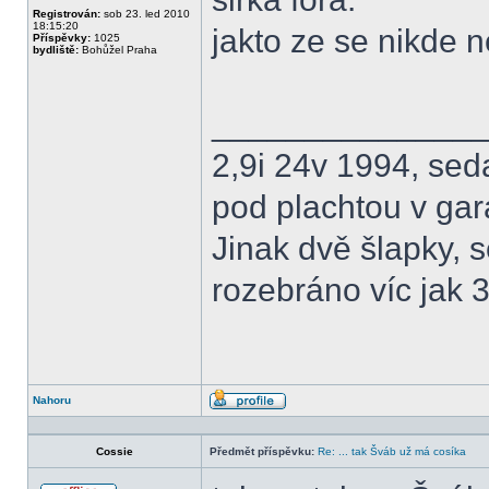
Registrován:
sob 23. led 2010
18:15:20
jakto ze se nikde n
Příspěvky:
1025
bydliště:
Bohůžel Praha
______________
2,9i 24v 1994, sed
pod plachtou v gar
Jinak dvě šlapky, s
rozebráno víc jak 3
Nahoru
Profil
Cossie
Předmět příspěvku:
Re: ... tak Šváb už má cosíka