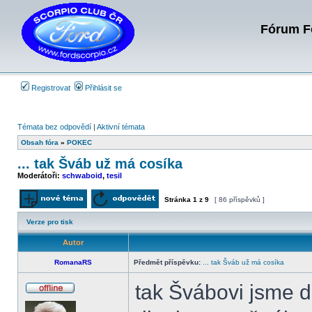
Fórum Fo
Registrovat
Přihlásit se
Témata bez odpovědí
|
Aktivní témata
Obsah fóra
»
POKEC
... tak Šváb už má cosíka
Moderátoři:
schwaboid
,
tesil
Stránka
1
z
9
[ 86 příspěvků ]
Odeslat nové téma
Odpovědět na téma
Verze pro tisk
Autor
RomanaRS
Předmět příspěvku:
... tak Šváb už má cosíka
tak Švábovi jsme d
Offline