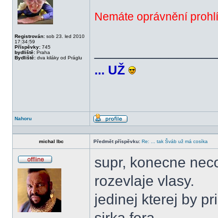
Nemáte oprávnění prohlí
Registrován:
sob 23. led 2010
17:34:59
______________
Příspěvky:
745
bydliště:
Praha
Bydliště:
dva kiláky od Práglu
... UŽ
Nahoru
Profil
michal lbc
Předmět příspěvku:
Re: ... tak Šváb už má cosíka
supr, konecne neco
Offline
rozevlaje vlasy.
jedinej kterej by 
sirka fora.