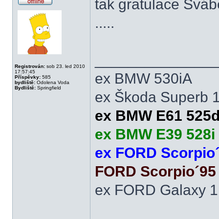
tak gratulace Švá
Offline
.....
______________
Registrován:
sob 23. led 2010
17:57:45
ex BMW 530iA
Příspěvky:
585
bydliště:
Odolena Voda
Bydliště:
Springfield
ex Škoda Superb 
ex BMW E61 525d
ex BMW E39 528i 
ex FORD Scorpio
FORD Scorpio´95 
ex FORD Galaxy 1.