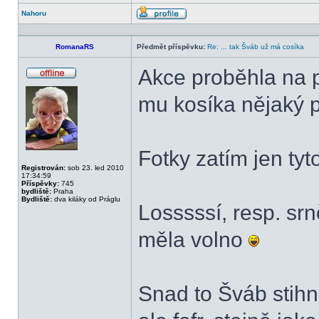
Nahoru
Profil
RomanaRS
Předmět příspěvku:
Re: ... tak Šváb už má cosíka
Akce proběhla na p
Offline
mu kosíka nějaký p
Fotky zatím jen tyt
Registrován:
sob 23. led 2010
17:34:59
Příspěvky:
745
bydliště:
Praha
Bydliště:
dva kiláky od Práglu
Losssssí, resp. srn
měla volno
Snad to Šváb stihn