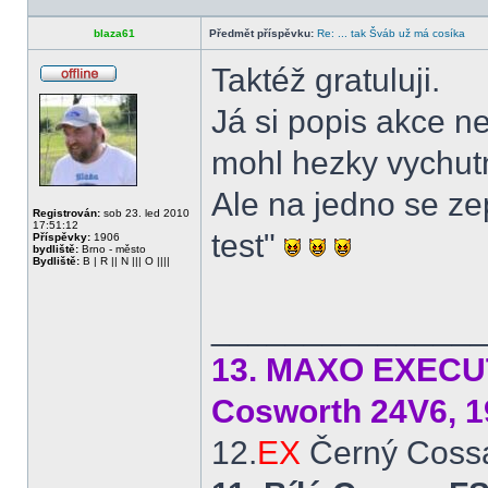
blaza61
Předmět příspěvku:
Re: ... tak Šváb už má cosíka
Taktéž gratuluji.
Offline
Já si popis akce 
mohl hezky vychut
Ale na jedno se zep
Registrován:
sob 23. led 2010
17:51:12
test"
Příspěvky:
1906
bydliště:
Brno - město
Bydliště:
B | R || N ||| O ||||
______________
13. MAXO EXECUTI
Cosworth 24V6, 1
12.
EX
Černý Cossá