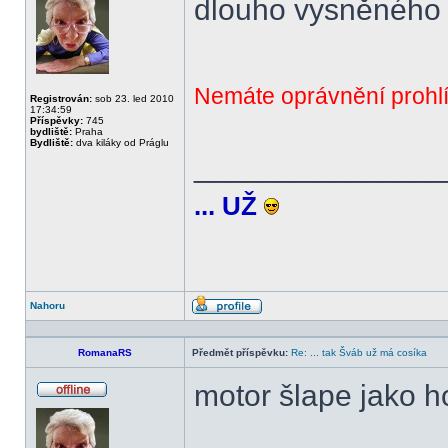
dlouho vysněného
Nemáte oprávnění prohlí
Registrován:
sob 23. led 2010
17:34:59
Příspěvky:
745
bydliště:
Praha
Bydliště:
dva kiláky od Práglu
______________
... UŽ
Nahoru
Profil
RomanaRS
Předmět příspěvku:
Re: ... tak Šváb už má cosíka
motor šlape jako 
Offline