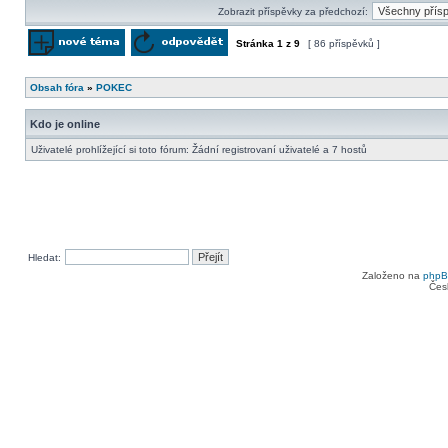
Zobrazit příspěvky za předchozí:
Stránka
1
z
9
[ 86 příspěvků ]
Odeslat nové téma
Odpovědět na téma
Obsah fóra
»
POKEC
Kdo je online
Uživatelé prohlížející si toto fórum: Žádní registrovaní uživatelé a 7 hostů
Hledat:
Založeno na
php
Čes