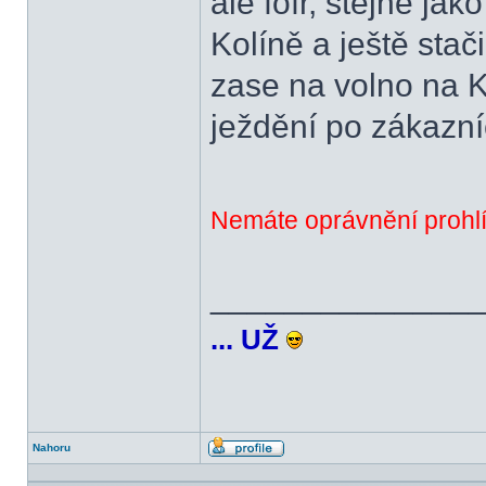
ale fofr, stejně jak
Kolíně a ještě stač
zase na volno na 
ježdění po zákazníc
Nemáte oprávnění prohlí
______________
... UŽ
Nahoru
Profil