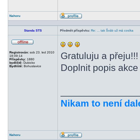
Nahoru
Profil
Standa STS
Předmět příspěvku:
Re: ... tak Šváb už má cosíka
Offline
Registrován:
sob 23. led 2010
Gratuluju a přeju!!!
18:09:14
Příspěvky:
1880
bydliště:
Dubicko
Doplnit popis akc
Bydliště:
Bohuslavice
______________
Nikam to není dal
Nahoru
Profil