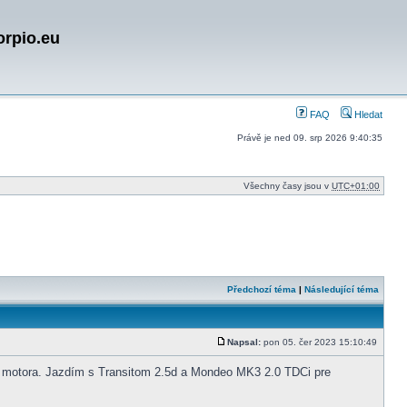
orpio.eu
FAQ
Hledat
Právě je ned 09. srp 2026 9:40:35
Všechny časy jsou v
UTC+01:00
Předchozí téma
|
Následující téma
Napsal:
pon 05. čer 2023 15:10:49
Příspěvek
o motora. Jazdím s Transitom 2.5d a Mondeo MK3 2.0 TDCi pre