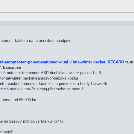
 motorem, takže ti na to asi nikdo neodpoví.
dré-automat-tempomat-samosvor-dual klima-winter packet, RECARO
ta mr
, Executive
ené-automat-tempomat-ASR-dual klima-winter packet I a II
automat-winter packet-samosvor-béžová kožka
inter packet-samosvor-kůže-klima-podvozek a brzdy Cosworth
zlatá metla-klima-2x airbag-přestavba na manuál
t-servo- od 65.000 km
erier béžový mikroplyš Merkur xr4Ti
í sytič!