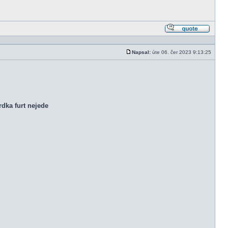
Odpově
s citací
Napsal:
úte 06. čer 2023 9:13:25
Příspěvek
dka furt nejede