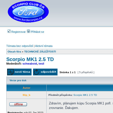
Registrovat
Přihlásit se
Témata bez odpovědí
|
Aktivní témata
Obsah fóra
»
TECHNICKÉ ZÁLEŽITOSTI
Scorpio MK1 2.5 TD
Moderátoři:
schwaboid
,
tesil
Stránka
1
z
1
[ 5 příspěvků ]
Odeslat nové téma
Odpovědět na téma
Verze pro tisk
Autor
filip_b
Předmět příspěvku:
Scorpio MK1 2.5 TD
Zdravím, plánujem kúpu Scorpia MK1 pofl.
zrovnanie. Ďakujem.
Offline
Registrován:
pát 02. čer 2023