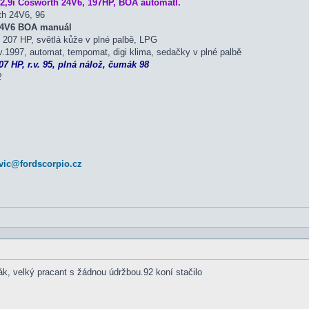
2,9i Cosworth 24V6, 197HP, BOA automatl.
th 24V6, 96
 24V6 BOA manuál
207 HP, světlá kůže v plné palbě, LPG
.1997, automat, tempomat, digi klima, sedačky v plné palbě
7 HP, r.v. 95, plná nálož, čumák 98
2
vic@fordscorpio.cz
k, velký pracant s žádnou údržbou.92 koní stačilo