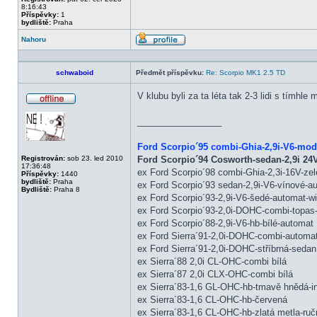
8:16:43
Příspěvky:
1
bydliště:
Praha
Nahoru
Profil
schwaboid
Předmět příspěvku:
Re: Scorpio MK1 2.5 TD
V klubu byli za ta léta tak 2-3 lidi s tímhle
Offline
_________________
Ford Scorpio´95 combi-Ghia-2,9i-V6-mo
Registrován:
sob 23. led 2010
Ford Scorpio´94 Cosworth-sedan-2,9i 24V
17:36:48
ex Ford Scorpio´98 combi-Ghia-2,3i-16V-zel
Příspěvky:
1440
bydliště:
Praha
ex Ford Scorpio´93 sedan-2,9i-V6-vínové-
Bydliště:
Praha 8
ex Ford Scorpio´93-2,9i-V6-šedé-automat-w
ex Ford Scorpio´93-2,0i-DOHC-combi-topas-
ex Ford Scorpio´88-2,9i-V6-hb-bílé-automat
ex Ford Sierra´91-2,0i-DOHC-combi-automa
ex Ford Sierra´91-2,0i-DOHC-stříbrná-sedan
ex Sierra´88 2,0i CL-OHC-combi bílá
ex Sierra´87 2,0i CLX-OHC-combi bílá
ex Sierra´83-1,6 GL-OHC-hb-tmavě hnědá-in
ex Sierra´83-1,6 CL-OHC-hb-červená
ex Sierra´83-1,6 CL-OHC-hb-zlatá metla-ručn