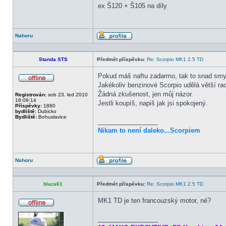
ex Š120 + Š105 na díly
Nahoru
Profil
Standa STS
Předmět příspěvku:
Re: Scorpio MK1 2.5 TD
Pokud máš naftu zadarmo, tak to snad smys
Jakékoliv benzinové Scorpio udělá větší ra
Offline
Žádná zkušenost, jen můj názor.
Registrován:
sob 23. led 2010
18:09:14
Jestli koupíš, napiš jak jsi spokojený.
Příspěvky:
1880
bydliště:
Dubicko
Bydliště:
Bohuslavice
_________________
Nikam to není daleko...Scorpiem
Nahoru
Profil
blaza61
Předmět příspěvku:
Re: Scorpio MK1 2.5 TD
MK1 TD je ten francouzský motor, né?
Offline
_________________