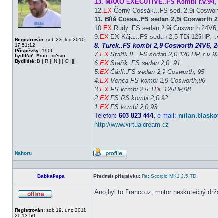
13. MAXO EXECUTIVE..FS Kombi r.v.94, 
12.
EX
Černý Cossák...FS sed. 2,9i Coswor
11. Bílá Cossa..FS sedan 2,9i Cosworth
10.
EX
Rudy..FS sedan 2,9i Cosworth 24V6, 
9.
EX
EX Kája...FS sedan 2,5 TDi 125HP, r.v
Registrován:
sob 23. led 2010
8. Turek..FS kombi 2,9 Cosworth 24V6, 20
17:51:12
Příspěvky:
1906
7.
EX
Stařík II...FS sedan 2,0 120 HP, r.v 9
bydliště:
Brno - město
Bydliště:
B | R || N ||| O ||||
6.
EX
Stařík..FS sedan 2,0, 91,
5.
EX
Čárlí..FS sedan 2,9 Cosworth, 95
4.
EX
Venca FS kombi 2,9 Cosworth,96
3.
EX
FS kombi 2,5 TD
i
, 125HP,98
2.
EX
FS RS kombi 2,0,92
1.
EX
FS kombi 2,0,93
Telefon:
603 823 444,
e-mail:
milan.blasko
http://www.virtualdream.cz
Nahoru
Profil
BabkaPepa
Předmět příspěvku:
Re: Scorpio MK1 2.5 TD
Ano,byl to Francouz, motor neskutečný držá
Offline
Registrován:
sob 19. úno 2011
21:13:50