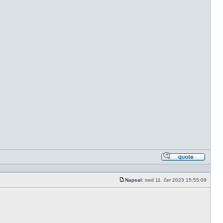
Odpově
s citací
Napsal:
ned 11. čer 2023 15:55:09
Příspěvek